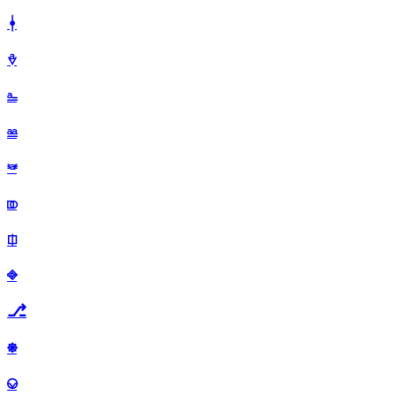
⍿
⎀
⎁
⎂
⎃
⎄
⎅
⎆
⎇
⎈
⎉