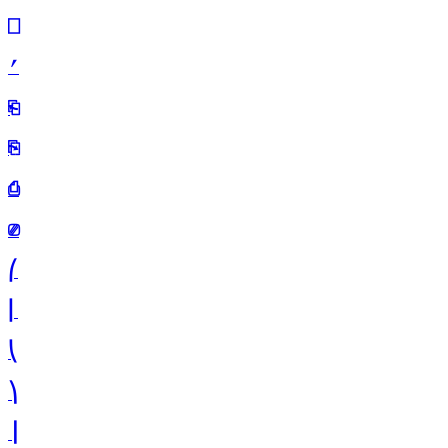
⎕
⎖
⎗
⎘
⎙
⎚
⎛
⎜
⎝
⎞
⎟