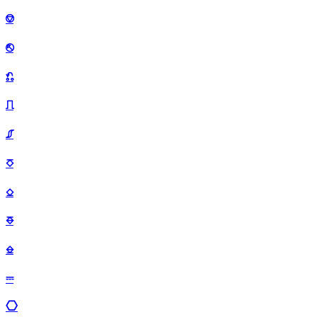
⎊
⎋
⎌
⎍
⎎
⎏
⎐
⎑
⎒
⎓
⎔