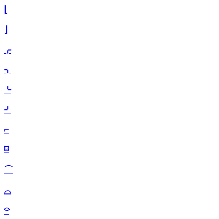
⌊
⌋
⌌
⌍
⌎
⌏
⌐
⌑
⌒
⌓
⌔