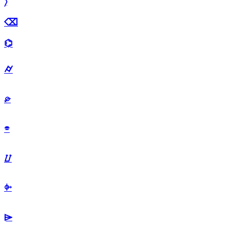
〉
⌫
⌬
⌭
⌮
⌯
⌰
⌱
⌲