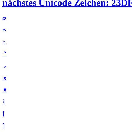
nächstes Unicode Zeichen: 23DF 
⌀
⌁
⌂
⌃
⌄
⌅
⌆
⌇
⌈
⌉