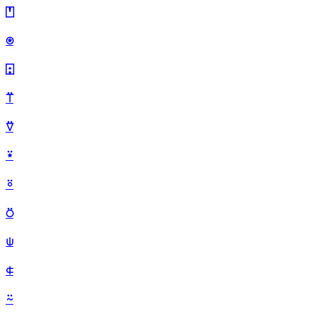
⍞
⍟
⍠
⍡
⍢
⍣
⍤
⍥
⍦
⍧
⍨