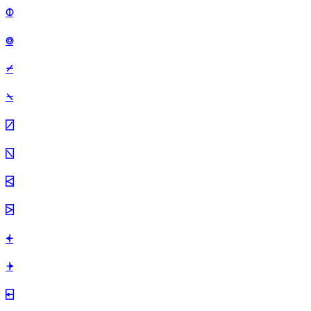
⌽
⌾
⌿
⍀
⍁
⍂
⍃
⍄
⍅
⍆
⍇