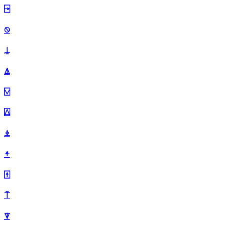
⍈
⍉
⍊
⍋
⍌
⍍
⍎
⍏
⍐
⍑
⍒