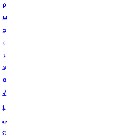
⍴
⍵
⍶
⍷
⍸
⍹
⍺
⍻
⍼
⍽
⍾