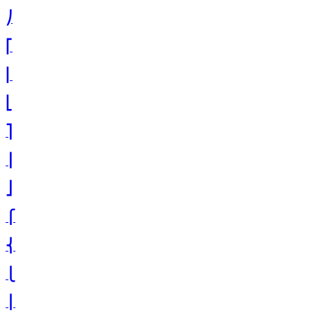
⎠
⎡
⎢
⎣
⎤
⎥
⎦
⎧
⎨
⎩
⎪