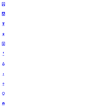
⍓
⍔
⍕
⍖
⍗
⍘
⍙
⍚
⍛
⍜
⍝