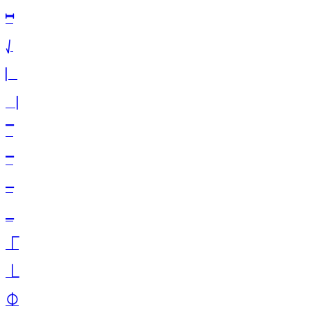
⎶
⎷
⎸
⎹
⎺
⎻
⎼
⎽
⎾
⎿
⏀