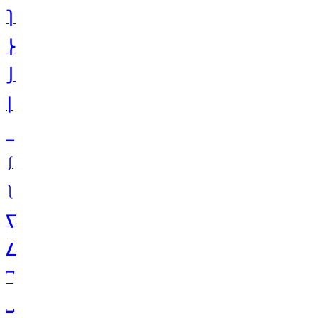
⎫
⎬
⎭
⎮
⎯
⎰
⎱
⎲
⎳
⎴
⎵