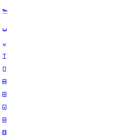
⌳
⌴
⌵
⌶
⌷
⌸
⌹
⌺
⌻
⌼