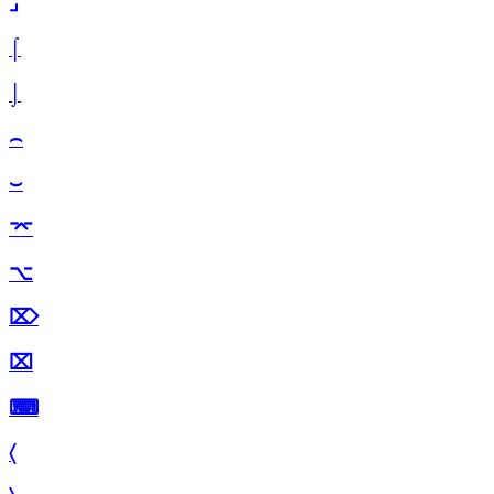
⌟
⌠
⌡
⌢
⌣
⌤
⌥
⌦
⌧
⌨
〈