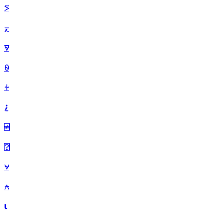
⍩
⍪
⍫
⍬
⍭
⍮
⍯
⍰
⍱
⍲
⍳