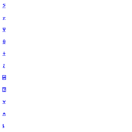
⍩
⍪
⍫
⍬
⍭
⍮
⍯
⍰
⍱
⍲
⍳