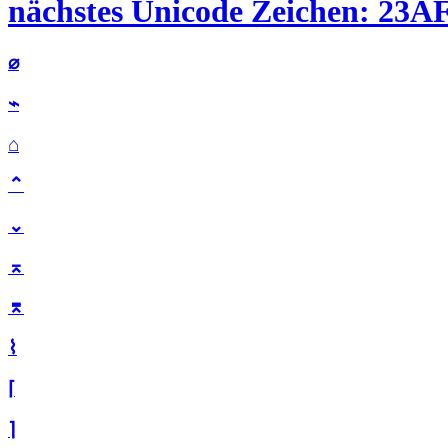
nächstes Unicode Zeichen: 23AF 
⌀
⌁
⌂
⌃
⌄
⌅
⌆
⌇
⌈
⌉