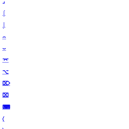
⌟
⌠
⌡
⌢
⌣
⌤
⌥
⌦
⌧
⌨
〈