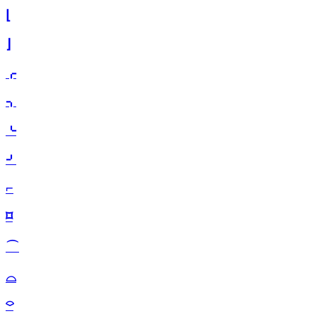
⌊
⌋
⌌
⌍
⌎
⌏
⌐
⌑
⌒
⌓
⌔