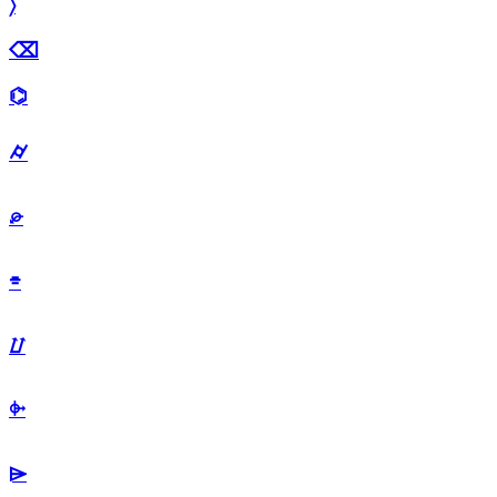
〉
⌫
⌬
⌭
⌮
⌯
⌰
⌱
⌲