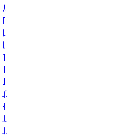
⎠
⎡
⎢
⎣
⎤
⎥
⎦
⎧
⎨
⎩
⎪