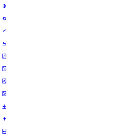
⌽
⌾
⌿
⍀
⍁
⍂
⍃
⍄
⍅
⍆
⍇