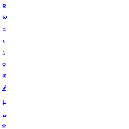
⍴
⍵
⍶
⍷
⍸
⍹
⍺
⍻
⍼
⍽
⍾