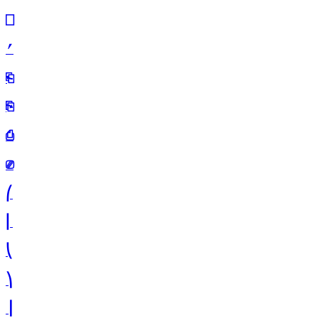
⎕
⎖
⎗
⎘
⎙
⎚
⎛
⎜
⎝
⎞
⎟