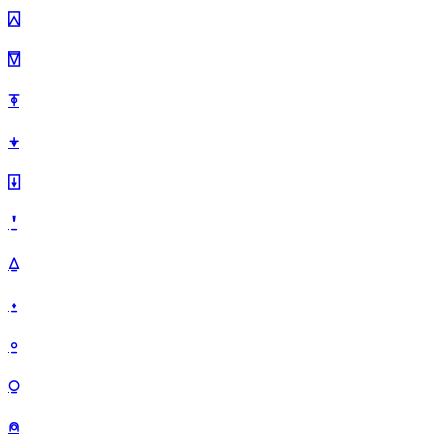
⍓
⍔
⍕
⍖
⍗
⍘
⍙
⍚
⍛
⍜
⍝