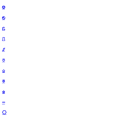
⎊
⎋
⎌
⎍
⎎
⎏
⎐
⎑
⎒
⎓
⎔