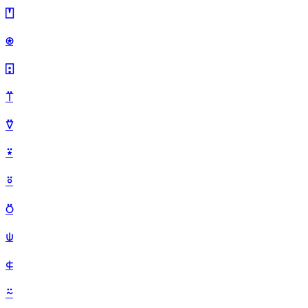
⍞
⍟
⍠
⍡
⍢
⍣
⍤
⍥
⍦
⍧
⍨