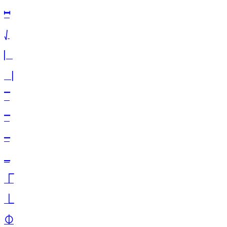
⎶
⎷
⎸
⎹
⎺
⎻
⎼
⎽
⎾
⎿
⏀