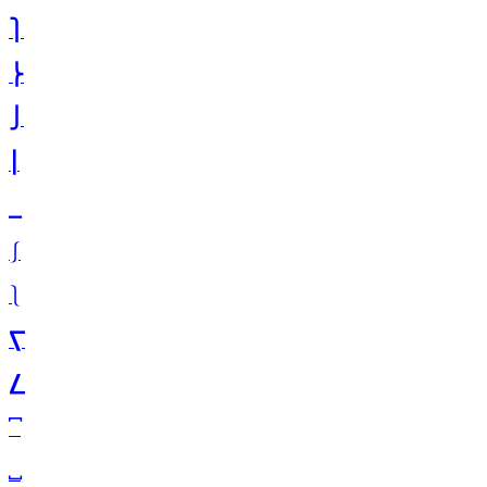
⎫
⎬
⎭
⎮
⎯
⎰
⎱
⎲
⎳
⎴
⎵