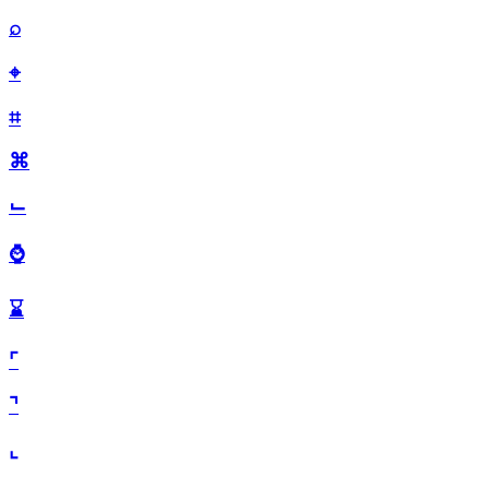
⌕
⌖
⌗
⌘
⌙
⌚
⌛
⌜
⌝
⌞