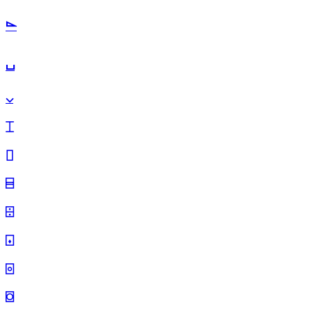
⌳
⌴
⌵
⌶
⌷
⌸
⌹
⌺
⌻
⌼