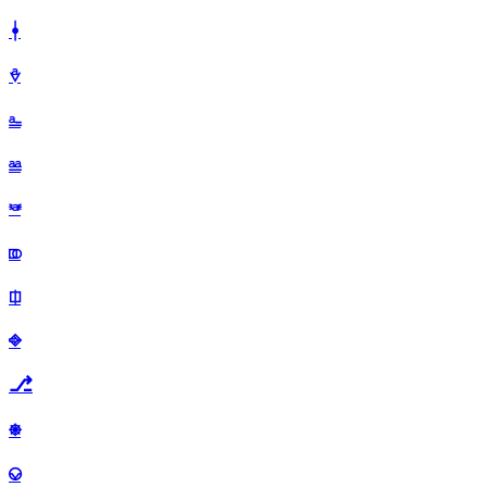
⍿
⎀
⎁
⎂
⎃
⎄
⎅
⎆
⎇
⎈
⎉