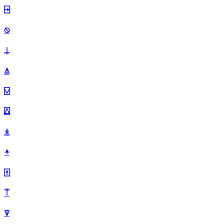
⍈
⍉
⍊
⍋
⍌
⍍
⍎
⍏
⍐
⍑
⍒