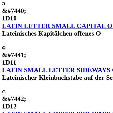
ᴐ
&#7440;
1D10
LATIN LETTER SMALL CAPITAL O
Lateinisches Kapitälchen offenes O
ᴑ
&#7441;
1D11
LATIN SMALL LETTER SIDEWAYS
Lateinischer Kleinbuchstabe auf der Sei
ᴒ
&#7442;
1D12