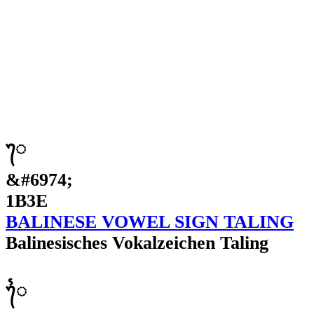
ᬾ
&#6974;
1B3E
BALINESE VOWEL SIGN TALING
Balinesisches Vokalzeichen Taling
ᬿ