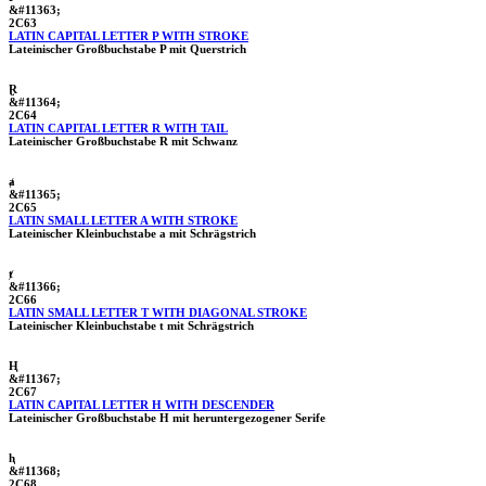
&#11363;
2C63
LATIN CAPITAL LETTER P WITH STROKE
Lateinischer Großbuchstabe P mit Querstrich
Ɽ
&#11364;
2C64
LATIN CAPITAL LETTER R WITH TAIL
Lateinischer Großbuchstabe R mit Schwanz
ⱥ
&#11365;
2C65
LATIN SMALL LETTER A WITH STROKE
Lateinischer Kleinbuchstabe a mit Schrägstrich
ⱦ
&#11366;
2C66
LATIN SMALL LETTER T WITH DIAGONAL STROKE
Lateinischer Kleinbuchstabe t mit Schrägstrich
Ⱨ
&#11367;
2C67
LATIN CAPITAL LETTER H WITH DESCENDER
Lateinischer Großbuchstabe H mit heruntergezogener Serife
ⱨ
&#11368;
2C68