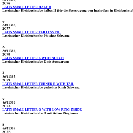
2C76
LATIN SMALL LETTER HALF H
Lateinischer Kleinbuchstabe halbes H (für die ßbertragung von Inschriften in Kleinbuchsta
ⱷ
&#11383;
2C77
LATIN SMALL LETTER TAILLESS PHI
Lateinischer Kleinbuchstabe Phi ohne Schwanz
ⱸ
&#11384;
2C78
LATIN SMALL LETTER E WITH NOTCH
Lateinischer Kleinbuchstabe E mit Aussparung
ⱹ
&#11385;
2C79
LATIN SMALL LETTER TURNED R WITH TAIL
Lateinischer Kleinbuchstabe gedrehtes R mit Schwanz
ⱺ
&#11386;
2C7A
LATIN SMALL LETTER O WITH LOW RING INSIDE
Lateinischer Kleinbuchstabe O mit tiefem Ring innen
ⱻ
&#11387;
2C7B