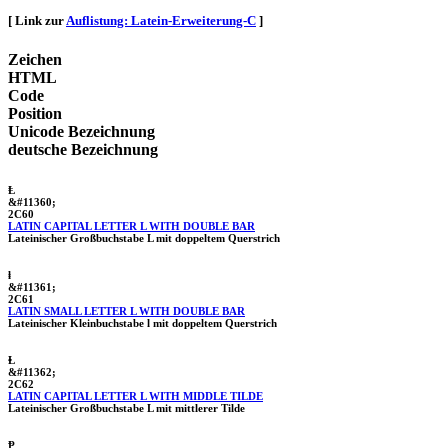
[ Link zur
Auflistung: Latein-Erweiterung-C
]
Zeichen
HTML
Code
Position
Unicode Bezeichnung
deutsche Bezeichnung
Ⱡ
&#11360;
2C60
LATIN CAPITAL LETTER L WITH DOUBLE BAR
Lateinischer Großbuchstabe L mit doppeltem Querstrich
ⱡ
&#11361;
2C61
LATIN SMALL LETTER L WITH DOUBLE BAR
Lateinischer Kleinbuchstabe l mit doppeltem Querstrich
Ɫ
&#11362;
2C62
LATIN CAPITAL LETTER L WITH MIDDLE TILDE
Lateinischer Großbuchstabe L mit mittlerer Tilde
Ᵽ