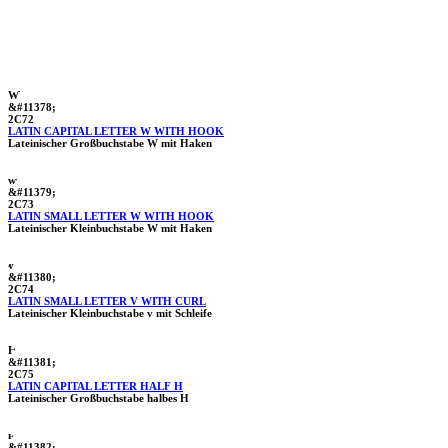
Ⱳ
&#11378;
2C72
LATIN CAPITAL LETTER W WITH HOOK
Lateinischer Großbuchstabe W mit Haken
ⱳ
&#11379;
2C73
LATIN SMALL LETTER W WITH HOOK
Lateinischer Kleinbuchstabe W mit Haken
ⱴ
&#11380;
2C74
LATIN SMALL LETTER V WITH CURL
Lateinischer Kleinbuchstabe v mit Schleife
Ⱶ
&#11381;
2C75
LATIN CAPITAL LETTER HALF H
Lateinischer Großbuchstabe halbes H
ⱶ
&#11382;