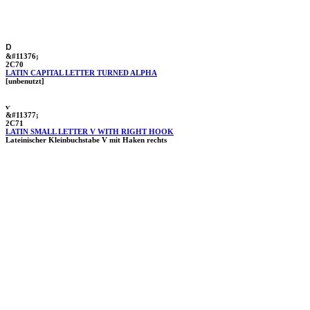
Ɒ
&#11376;
2C70
LATIN CAPITAL LETTER TURNED ALPHA
[unbenutzt]
ⱱ
&#11377;
2C71
LATIN SMALL LETTER V WITH RIGHT HOOK
Lateinischer Kleinbuchstabe V mit Haken rechts