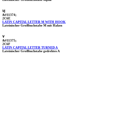
Ɱ
&#11374;
2C6E
LATIN CAPITAL LETTER M WITH HOOK
Lateinischer Großbuchstabe M mit Haken
Ɐ
&#11375;
2C6F
LATIN CAPITAL LETTER TURNED A
Lateinischer Großbuchstabe gedrehtes A