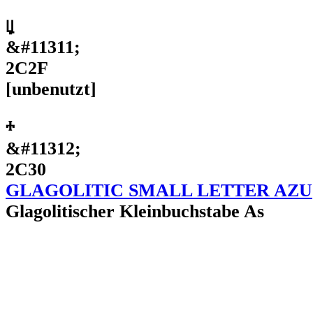
Ⱟ
&#11311;
2C2F
[unbenutzt]
ⰰ
&#11312;
2C30
GLAGOLITIC SMALL LETTER AZU
Glagolitischer Kleinbuchstabe As