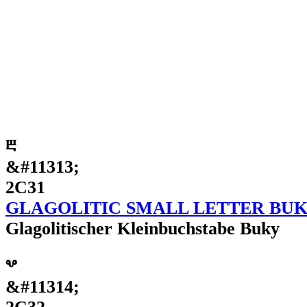
ⰱ
&#11313;
2C31
GLAGOLITIC SMALL LETTER BU
Glagolitischer Kleinbuchstabe Buky
ⰲ
&#11314;