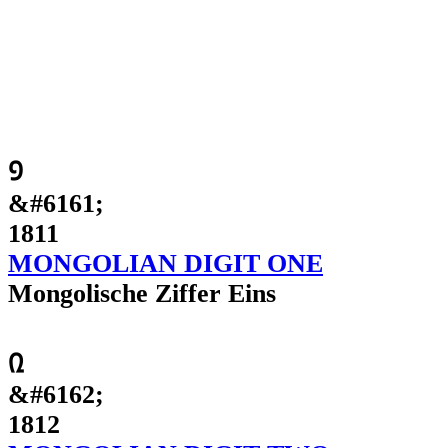
᠑
&#6161;
1811
MONGOLIAN DIGIT ONE
Mongolische Ziffer Eins
᠒
&#6162;
1812